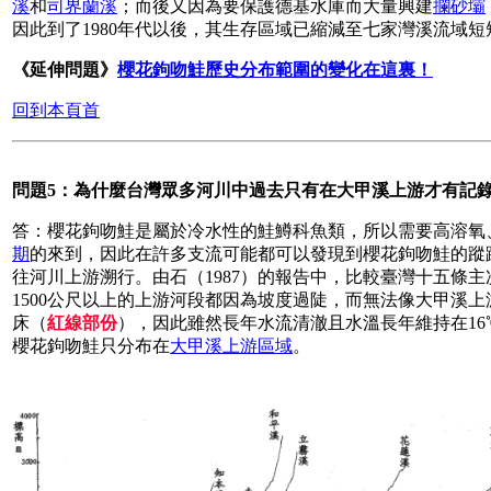
溪
和
司界蘭溪
；而後又因為要保護德基水庫而大量興建
攔砂壩
因此到了1980年代以後，其生存區域已縮減至七家灣溪流域
《延伸問題》
櫻花鉤吻鮭歷史分布範圍的變化在這裏！
回到本頁首
問題5：為什麼台灣眾多河川中過去只有在大甲溪上游才有記
答：櫻花鉤吻鮭是屬於冷水性的鮭鱒科魚類，所以需要高溶氧
期
的來到，因此在許多支流可能都可以發現到櫻花鉤吻鮭的蹤
往河川上游溯行。由石（1987）的報告中，比較臺灣十五條
1500公尺以上的上游河段都因為坡度過陡，而無法像大甲溪上游
床（
紅線
部份
），因此雖然長年水流清澈且水溫長年維持在1
櫻花鉤吻鮭只分布在
大甲溪上游區域
。