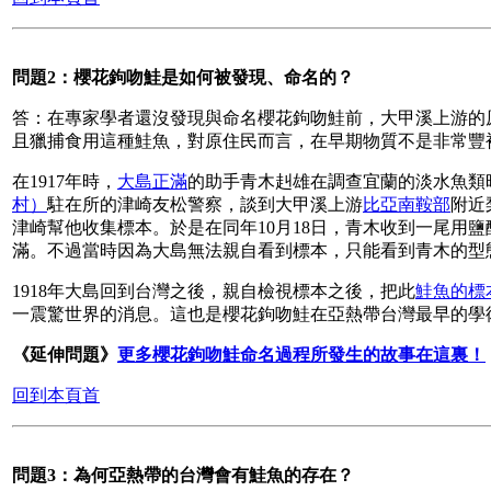
問題2：櫻花鉤吻鮭是如何被發現、命名的？
答：在專家學者還沒發現與命名櫻花鉤吻鮭前，大甲溪上游的
且獵捕食用這種鮭魚，對原住民而言，在早期物質不是非常豐
在1917年時，
大島正滿
的助手青木赳雄在調查宜蘭的淡水魚類
村）
駐在所的津崎友松警察，談到大甲溪上游
比亞南鞍部
附近
津崎幫他收集標本。於是在同年10月18日，青木收到一尾用
滿。不過當時因為大島無法親自看到標本，只能看到青木的型
1918年大島回到台灣之後，親自檢視標本之後，把此
鮭魚的標
一震驚世界的消息。這也是櫻花鉤吻鮭在亞熱帶台灣最早的學
《延伸問題》
更多櫻花鉤吻鮭命名過程所發生的故事在這裏！
回到本頁首
問題3：為何亞熱帶的台灣會有鮭魚的存在？