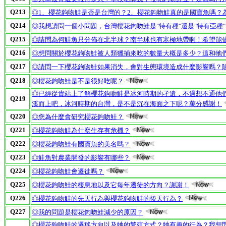
Q213
◎1、櫻花鉤吻鮭是否是台灣的？2、櫻花鉤吻鮭真的是國寶魚嗎？
Q214
◎我想請問一個小問題，台灣櫻花鉤吻鮭是"特有種"還是"特有亞種
Q215
◎請問為何鮭魚只分佈在北半球？南半球也有寒極地帶啊！希望能
Q216
◎想問關於櫻花鉤吻鮭被人類獵捕來吃的數量大概是多少？這和牠
Q217
◎請問一下櫻花鉤吻鮭如果消失，會對生態環境造成什麼影響嗎？除
Q218
◎櫻花鉤吻鮭是不是很好吃呢？
◎已經從貴站上了解櫻花鉤吻鮭是冰河時期的孑遺，不過想不通他
Q219
溪而上吧，冰河時期的台灣，是不是沉在海面之下呢？萬分感謝！
Q220
◎您為什麼會研究櫻花鉤吻鮭？
Q221
◎櫻花鉤吻鮭為什麼生存有危機？
Q222
◎櫻花鉤吻鮭有國寶魚的美名嗎？
Q223
◎鮭魚對農業開發的影響有哪些？
Q224
◎櫻花鉤吻鮭會遷徒嗎？
Q225
◎櫻花鉤吻鮭的棲息地以及它每年遷徒的方向？謝謝！
Q226
◎櫻花鉤吻鮭的先天行為與櫻花鉤吻鮭的後天行為？
Q227
◎我的問題是櫻花鉤吻鮭減少的原因？
◎櫻花鉤吻鮭的遷移方向以及牠的繁殖方式？牠有趣的行為？我想