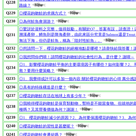
Q228
路線？
Q229
◎櫻花鉤吻鮭的求偶方式？
Q230
◎為何鮭魚會洄游？
◎驚訝於資料之完整，值得鼓勵，有關於Q7，答案有誤，請查證！
溯溪產卵，鱒魚則是降海產卵，由此來區分究竟是Salmon還是Tr
Q231
無法下海，但仍是鮭魚，稱為「陸封性鮭魚」。
Q232
◎想請問一下，櫻花鉤吻鮭的絕種地點是哪裡？請盡快給我答覆！
Q233
◎我想問你們唷！請問櫻花鉤吻鮭的社會性行為，是什麼？ 謝唷～
◎1、影響櫻花鉤吻鮭平衡的主要環境因子有哪些？如何影響？2、
Q234
救？要用什麼策略？
Q235
◎1、我覺得或許可以多加一個內容:關於櫻花鉤吻鮭的心得 萬分感謝
Q236
◎具有的特殊構造是什麼？
Q237
◎櫻花鉤吻鮭存活在地球上有多少年？
◎我曉得櫻花鉤吻鮭是保育類動物，暫時是不能當食物。但就他的
Q238
種嗎？又其營養價值為何？謝謝！
Q239
◎1、櫻花鉤吻鮭減少的原因？2、為何要保護櫻花鉤吻鮭？3、為
Q240
◎櫻花鉤吻鮭的習性是甚麼呢？
Q241
◎櫻花鉤吻鮭會遷徒嗎？