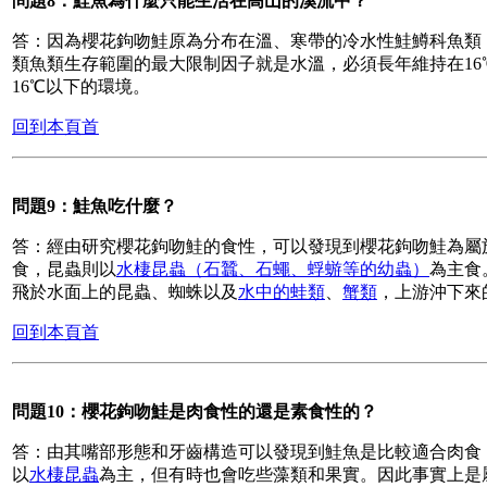
問題8：鮭魚為什麼只能生活在高山的溪流中？
答：因為櫻花鉤吻鮭原為分布在溫、寒帶的冷水性鮭鱒科魚類
類魚類生存範圍的最大限制因子就是水溫，必須長年維持在1
16℃以下的環境。
回到本頁首
問題9：鮭魚吃什麼？
答：經由研究櫻花鉤吻鮭的食性，可以發現到櫻花鉤吻鮭為屬
食，昆蟲則以
水棲昆蟲（石蠶、石蠅、蜉蝣等的幼蟲）
為主食
飛於水面上的昆蟲、蜘蛛以及
水中的蛙類
、
蟹類
，上游沖下來
回到本頁首
問題10：櫻花鉤吻鮭是肉食性的還是素食性的？
答：由其嘴部形態和牙齒構造可以發現到鮭魚是比較適合肉食
以
水棲昆蟲
為主，但有時也會吃些藻類和果實。因此事實上是