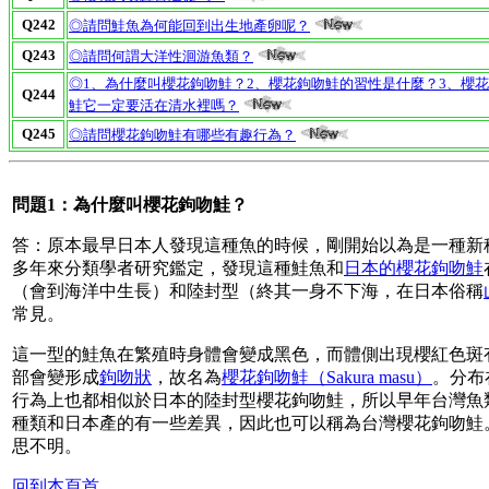
Q242
◎請問鮭魚為何能回到出生地產卵呢？
Q243
◎請問何謂大洋性洄游魚類？
◎1、為什麼叫櫻花鉤吻鮭？2、櫻花鉤吻鮭的習性是什麼？3、櫻
Q244
鮭它一定要活在清水裡嗎？
Q245
◎請問櫻花鉤吻鮭有哪些有趣行為？
問題1：為什麼叫櫻花鉤吻鮭？
答：原本最早日本人發現這種魚的時候，剛開始以為是一種新種的鮭魚
多年來分類學者研究鑑定，發現這種鮭魚和
日本的櫻花鉤吻鮭
（會到海洋中生長）和陸封型（終其一身不下海，在日本俗稱
常見。
這一型的鮭魚在繁殖時身體會變成黑色，而體側出現櫻紅色斑
部會變形成
鉤吻狀
，故名為
櫻花鉤吻鮭（Sakura masu）
。分布
行為上也都相似於日本的陸封型櫻花鉤吻鮭，所以早年台灣魚
種類和日本產的有一些差異，因此也可以稱為台灣櫻花鉤吻鮭
思不明。
回到本頁首