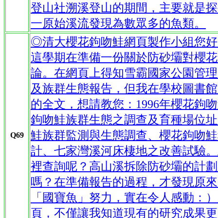
登山社溯溪登山的期間，主要就是探
一原始溪流發現為數眾多的魚類。
◎清大櫻花鉤吻鮭網頁製作小組您好
這學期在準備一份關於防砂壩對櫻花
論。在網頁上得知雪霸國家公園管理
及族群生態報告，但我在學校圖書館
的全文，想請教您：1996年櫻花鉤吻鮭
鉤吻鮭族群生態之調查及育種場位址之評
鮭族群監測與生態調查、櫻花鉤吻鮭
Q69
計、七家灣溪河床棲地之改善試驗。
裡查詢呢？高山溪拆除防砂壩的計劃
嗎？在準備報告的過程，才發現原來
「國寶魚」努力，實在令人感動：）
頁，不僅讓我知道現有的研究成果更