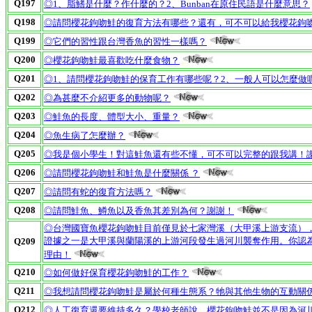
Q197
◎1、脂鰭是什麼？作什麼的？2、Bunban在原住民語是什麼意思？
Q198
◎請問櫻花鉤吻鮭的復育方法有哪些？還有，可不可以給我櫻花鉤
Q199
◎它們的習性跟台灣香魚的習性一樣嗎？
Q200
◎櫻花鉤吻鮭最喜歡吃什麼食物？
Q201
◎1、請問櫻花鉤吻鮭的保育工作有哪些呢？2、一般人可以怎麼做
Q202
◎為甚麼不介紹更多的動物呢？
Q203
◎鮭魚的長度、體型大小、重量？
Q204
◎魚生病了怎麼辦？
Q205
◎我是個小學生！對這鮭魚還有些不懂，可不可以完整的跟我講！
Q206
◎請問櫻花鉤吻鮭和鮭魚是什麼關係 ？
Q207
◎請問有蛇的復育方法嗎？
Q208
◎請問鮭魚、鱒魚以及香魚其差別為何？謝謝！
◎台灣國寶魚櫻花鉤吻鮭目前僅見於七家灣溪（大甲溪上游支流）
證據之一是大甲溪與蘭陽溪的上游河段發生過河川襲奪作用。你認
Q209
理由！
Q210
◎如何做好保育櫻花鉤吻鮭的工作？
Q211
◎我想請問櫻花鉤吻鮭是屬於何種生態系？牠與其他生物的互動關
Q212
◎人工復育還要維持多久？學校老師說，櫻花鉤吻鮭並不是因為河