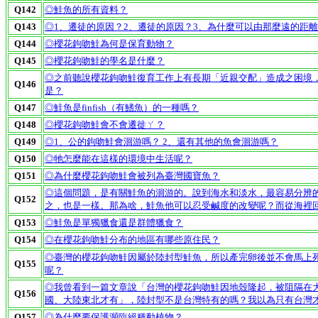
Q142
◎鮭魚的所有資料？
Q143
◎1、遷徒的原因？2、遷徒的原因？3、為什麼可以由那麼遠的距
Q144
◎櫻花鉤吻鮭為何是保育動物？
Q145
◎櫻花鉤吻鮭的學名是什麼？
◎之前聽說櫻花鉤吻鮭復育工作上有長期「近親交配」造成之困境
Q146
是？
Q147
◎鮭魚是finfish（有鰭魚）的一種嗎？
Q148
◎櫻花鉤吻鮭會不會遷徙ㄚ？
Q149
◎1、公的鉤吻鮭會洄游嗎？ 2、還有其他的魚會洄游嗎？
Q150
◎牠怎麼能在這樣的環境中生活呢？
Q151
◎為什麼櫻花鉤吻鮭會被列為臺灣國寶魚？
◎這個問題，是有關鮭魚的洄游的。說到海水和淡水，最容易分辨
Q152
之，也是一樣。那為啥，鮭魚他可以忍受鹹度的改變呢？而從海裡
Q153
◎鮭魚是單獨獵食還是群體獵食？
Q154
◎在櫻花鉤吻鮭分布的地區有哪些原住民？
◎臺灣的櫻花鉤吻鮭因屬於陸封型鮭魚，所以產完卵後並不會馬上死
Q155
呢？
◎我曾看到一篇文章說「台灣的櫻花鉤吻鮭因地殼隆起，被阻隔在
Q156
國、大陸東北才有」，陸封型不是台灣特有的嗎？我以為只有台灣
Q157
◎為什麼要保護瀕臨絕種動植物？