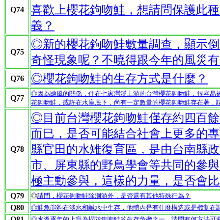
喜歡上櫻花鉤吻鮭，想請問保護此種
Q74
義？
◎新的櫻花鉤吻鮭數量調查，顯示倒
Q75
奇怪現象呢？不曉得跟今年的風災有
◎櫻花鉤吻鮭的生存方式是什麼？
Q76
◎因為颱風的關係，住在七家灣溪上游的台灣櫻花鉤吻鮭，很容易
Q77
花鉤吻鮭，或許在水庫底下，尚有一定數量的櫻花鉤吻鮭存在著，
◎目前台灣櫻花鉤吻鮭僅存約四百餘
而巳，是否可能結合社會上更多的專
縣官田的水雉復育區，是由台南縣政
Q78
市、屏東縣的野鳥學會等共同的參與
極主動參與，這樣的力量，是否會比
Q79
◎
請問，櫻花鉤吻鮭除洄游外，是否還有其他特殊行為？
Q80
◎鮭魚能夠在淡水和鹹水中生存，他體內是有什麼構造或是機制在
Q81
◎水溫逐年的上升為櫻花鉤吻鮭的生存危機之一，請問有何方法可