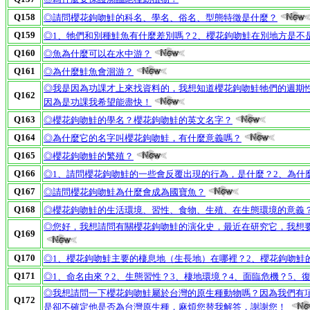
Q158
◎請問櫻花鉤吻鮭的科名、學名、俗名、型態特徵是什麼？
Q159
◎1、牠們和別種鮭魚有什麼差別嗎？2、櫻花鉤吻鮭在別地方是不
Q160
◎魚為什麼可以在水中游？
Q161
◎為什麼鮭魚會洄游？
◎我是因為功課才上來找資料的，我想知道櫻花鉤吻鮭牠們的週期性
Q162
因為是功課我希望能盡快！
Q163
◎櫻花鉤吻鮭的學名？櫻花鉤吻鮭的英文名字？
Q164
◎為什麼它的名字叫櫻花鉤吻鮭，有什麼意義嗎？
Q165
◎櫻花鉤吻鮭的繁殖？
Q166
◎1、請問櫻花鉤吻鮭的一些會反覆出現的行為，是什麼？2、為什
Q167
◎請問櫻花鉤吻鮭為什麼會成為國寶魚？
Q168
◎櫻花鉤吻鮭的生活環境、習性、食物、生殖、在生態環境的意義
◎您好，我想請問有關櫻花鉤吻鮭的演化史，最近在研究它，我想
Q169
Q170
◎1、櫻花鉤吻鮭主要的棲息地（生長地）在哪裡？2、櫻花鉤吻鮭
Q171
◎1、命名由來？2、生態習性？3、棲地環境？4、面臨危機？5、
◎我想請問一下櫻花鉤吻鮭屬於台灣的原生種動物嗎？因為我們有
Q172
是卻不確定他是否為台灣原生種，麻煩您替我解答，謝謝您！