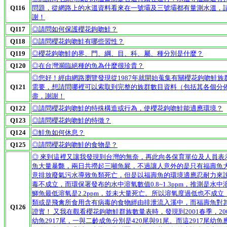
Q116
問題，從網路上的水溫資料看來在一號壩及三號壩都有量測水溫，
謝！
Q117
◎請問如何保護櫻花鉤吻鮭？
Q118
◎請問櫻花鉤吻鮭有哪些習性？
Q119
◎櫻花鉤吻鮭的界、門、綱、目、科、屬、種分別是什麼？
Q120
◎在台灣瀕臨絕種的魚為什麼很珍貴？
◎您好！經由網路瀏覽發現從1987年就開始蒐集有關櫻花鉤吻鮭
Q121
需要，想請問哪裡可以索取到完整的族群數目資料（包括其各個分
盡，謝謝！
Q122
◎請問櫻花鉤吻鮭的特殊構造或行為，使櫻花鉤吻鮭能適應環境？
Q123
◎請問櫻花鉤吻鮭的特徵？
Q124
◎鮭魚如何休息？
Q125
◎請問櫻花鉤吻鮭的食物是？
◎ 來到這裡又讓我發現到台灣的無奈，再此向各保育單位及人員表
魚大量暴斃，兩日共撈起三噸魚屍，不過讓人意外的是只有福壽魚
意排放廢氣污水導致魚類死亡，但是以福壽魚的環境適應忍耐力來
毒不成立，而環保署發布的水中溶氧數值0.8~1.3ppm，推測是
鯽魚最低溶氧是2.2ppm，並未大量死亡。所以溶氧度過低也不成
類或是飛禽所食用含有病毒的食物經由排泄流入溪中，而福壽魚對
Q126
證實！
又我在觀看櫻花鉤吻鮭群族數量表時，發現到2001春季，2001
幼魚2917尾，一與二齡成魚分別是420尾與91尾。而這2917