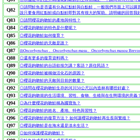
◎請問鮭魚是否還有分為紅點鮭與白點鮭，一般我們市面上可以購
Q82
說只要食用紅點鮭或白點鮭即對其有很大的幫助。請明確的回答我
Q83
◎請問櫻花鉤吻鮭的產地與特性？
Q84
◎櫻花鉤吻鮭的特色是什麼呢？
Q85
◎櫻花鉤吻鮭如何復育？
Q86
◎櫻花鉤吻鮭的天敵是誰？
Q87
◎
Oncorhynchus
、
Oncorhynchus masu
、
Oncorhynchus masou
Bre
Q88
◎還有更多的復育資料嗎？
Q89
◎櫻花鉤吻鮭的台語欲按怎講？客語？原住民語？
Q90
◎櫻花鉤吻鮭被稱做活化石的原因？
Q91
◎櫻花鉤吻鮭的天敵與目前的數量？
Q92
◎請問在櫻花鉤吻鮭生存的河川50公尺以內造林有哪些好處？
Q93
◎櫻花鉤吻規的生活環境、習性、食物、生殖與在生態環境的意義
Q94
◎為什麼櫻花鉤吻鮭稱為國寶魚？
Q95
◎櫻花鉤吻鮭的姓名、產地、特色與習性？
Q96
◎櫻花鉤吻鮭的復育方法？ 如何讓櫻花鉤吻鮭再生長與繁殖？
Q97
◎櫻花鉤吻鮭是在海水還是淡水生活？
Q98
◎如何保護櫻花鉤吻鮭？