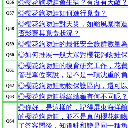
◎櫻花鉤吻鮭會生病？有沒有天敵？
Q56
◎櫻花鉤吻鮭如何進行覓食？
Q57
◎櫻花鉤吻鮭對天災，如颱風暴雨造
Q58
否影響其覓食狀況？
◎櫻花鉤吻鮭的最低安全族群數量為
Q59
◎如何推展一般大眾對櫻花鉤吻鮭保
Q60
◎櫻花鉤吻鮭的復育研究工作，花費
Q61
管理單位來說，是不是一項沈重的負
◎櫻花鉤吻鮭動物保護區內，還可以
Q62
◎櫻花鉤吻鮭與綠蠵龜有何不同呢？
Q63
◎你好，是這樣的，記得屏東海洋館
的櫻花鉤吻鮭，並不是真的櫻花鉤吻
Q64
了答客問後，知道鮭和鱒是同一種魚