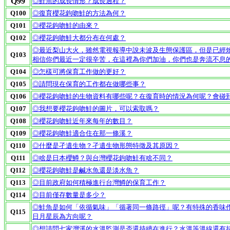
Q99
◎鮭魚的成長情形？成長過程？
Q100
◎復育櫻花鉤吻鮭的方法為何？
Q101
◎櫻花鉤吻鮭的由來？
Q102
◎櫻花鉤吻鮭大都分布在何處？
◎最近梨山大火，雖然電視報導中說未波及生態保護區，但是已經
Q103
相信你們最近一定很辛苦，在這裡為你們加油，你們也是奔流不息
Q104
◎怎樣可將保育工作做的更好？
Q105
◎請問現在保育的工作都在做哪些事？
Q106
◎櫻花鉤吻鮭的生物資料有哪些呢？在復育時的情況為何呢？會碰
Q107
◎我想要櫻花鉤吻鮭的圖片，可以索取嗎？
Q108
◎櫻花鉤吻鮭近年來每年的數目？
Q109
◎櫻花鉤吻鮭適合住在那一條溪？
Q110
◎什麼是孑遺生物？孑遺生物形態特徵及其原因？
Q111
◎啥是日本櫻鱒？與台灣櫻花鉤吻鮭有啥不同？
Q112
◎櫻花鉤吻鮭是鹹水魚還是淡水魚？
Q113
◎目前政府如何積極進行台灣鱒的保育工作？
Q114
◎目前僅存數量是多少？
◎鮭魚是如何「依循氣味」「循著同一條路徑」呢？有特殊的香味
Q115
日月星辰為方向呢？
◎想請問七家灣溪的水溫監測是否還持續在進行？水溫等溫線還有