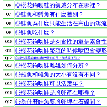
◎櫻花鉤吻鮭的親戚分布在哪裡？
Q6
◎鮭魚和鱒魚有什麼差別？
Q7
◎鮭魚為什麼只能生活在高山的溪流
Q8
◎鮭魚吃什麼？
Q9
◎櫻花鉤吻鮭是肉食性的還是素食性
Q10
◎櫻花鉤吻鮭繁殖的時候嘴巴會變形
Q11
Q12
◎雄性櫻花鉤吻鮭嘴巴變形的是上顎或是下顎？
◎櫻花鉤吻鮭雌雄如何分辨？
Q13
◎雄魚和雌魚的大小有沒有不同？
Q14
◎櫻花鉤吻鮭可以活幾年？
Q15
◎櫻花鉤吻鮭是將卵產在哪裡？
Q16
◎為什麼鮭魚要將卵埋在石礫間？
Q17