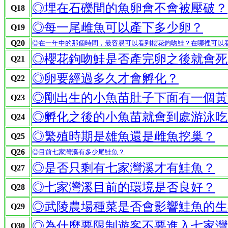
◎埋在石礫間的魚卵會不會被壓破？
Q18
◎每一尾雌魚可以產下多少卵？
Q19
Q20
◎在一年中的那個時間，最容易可以看到櫻花鉤吻鮭？在哪裡可以
◎櫻花鉤吻鮭是否產完卵之後就會死
Q21
◎卵要經過多久才會孵化？
Q22
◎剛出生的小魚苗肚子下面有一個黃
Q23
◎孵化之後的小魚苗就會到處游泳吃
Q24
◎繁殖時期是雄魚還是雌魚挖巢？
Q25
Q26
◎目前七家灣溪有多少尾鮭魚？
◎是否只剩有七家灣溪才有鮭魚？
Q27
◎七家灣溪目前的環境是否良好？
Q28
◎武陵農場種菜是否會影響鮭魚的生
Q29
◎為什麼要限制遊客不要進入七家灣
Q30