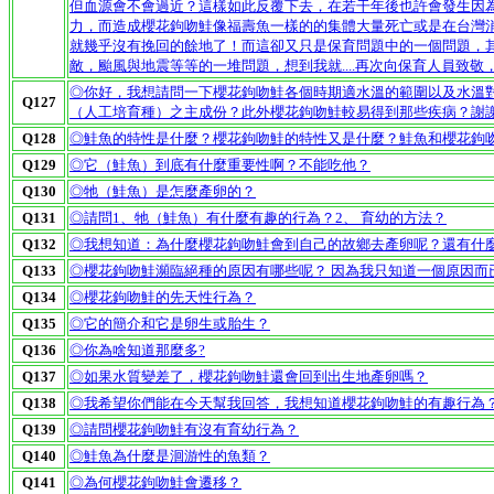
但血源會不會過近？這樣如此反覆下去，在若干年後也許會發生因
力，而造成櫻花鉤吻鮭像福壽魚一樣的的集體大量死亡或是在台灣
就幾乎沒有挽回的餘地了！而這卻又只是保育問題中的一個問題，其
敵，颱風與地震等等的一堆問題，想到我就....再次向保育人員致
◎你好，我想請問一下櫻花鉤吻鮭各個時期適水溫的範圍以及水溫
Q127
（人工培育種）之主成份？此外櫻花鉤吻鮭較易得到那些疾病？謝
Q128
◎鮭魚的特性是什麼？櫻花鉤吻鮭的特性又是什麼？鮭魚和櫻花鉤
Q129
◎它（鮭魚）到底有什麼重要性啊？不能吃他？
Q130
◎牠（鮭魚）是怎麼產卵的？
Q131
◎請問1、牠（鮭魚）有什麼有趣的行為？2、 育幼的方法？
Q132
◎我想知道：為什麼櫻花鉤吻鮭會到自己的故鄉去產卵呢？還有什
Q133
◎櫻花鉤吻鮭瀕臨絕種的原因有哪些呢？ 因為我只知道一個原因而已耶.....
Q134
◎櫻花鉤吻鮭的先天性行為？
Q135
◎它的簡介和它是卵生或胎生？
Q136
◎你為啥知道那麼多?
Q137
◎如果水質變差了，櫻花鉤吻鮭還會回到出生地產卵嗎？
Q138
◎我希望你們能在今天幫我回答，我想知道櫻花鉤吻鮭的有趣行為
Q139
◎請問櫻花鉤吻鮭有沒有育幼行為？
Q140
◎鮭魚為什麼是洄游性的魚類？
Q141
◎為何櫻花鉤吻鮭會遷移？