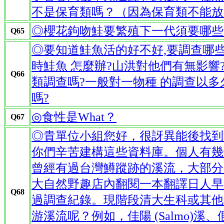
不是保育類嗎？（因為保育類不能放
◎櫻花鉤吻鮭要繁殖下一代須要哪些過程
Q65
◎要知道鮭魚活的好不好,要調查哪些
時鮭魚 怎麼辦?山洪對他們有無影響
Q66
類調查嗎?一般對一物種 的調查以多
嗎?
◎
食性是What
？
Q67
◎貴單位小組您好，很訝異能後找到
你們辛苦建構這些資料庫。個人有幾
曾經有過台灣鱒蹤跡的溪流，大部分
大自然野趣店內翻閱一本翻譯日人早
Q68
過調查紀錄。現階段清大生科或其他
游溪流呢？例如，佳陽 (Salmo)溪