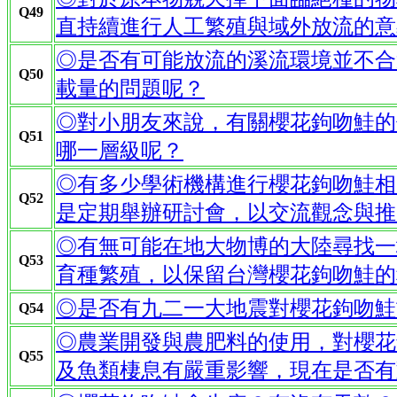
Q49
直持續進行人工繁殖與域外放流的意
◎是否有可能放流的溪流環境並不合
Q50
載量的問題呢？
◎對小朋友來說，有關櫻花鉤吻鮭的
Q51
哪一層級呢？
◎有多少學術機構進行櫻花鉤吻鮭相
Q52
是定期舉辦研討會，以交流觀念與推
◎有無可能在地大物博的大陸尋找一
Q53
育種繁殖，以保留台灣櫻花鉤吻鮭的
◎是否有九二一大地震對櫻花鉤吻鮭
Q54
◎農業開發與農肥料的使用，對櫻花
Q55
及魚類棲息有嚴重影響，現在是否有