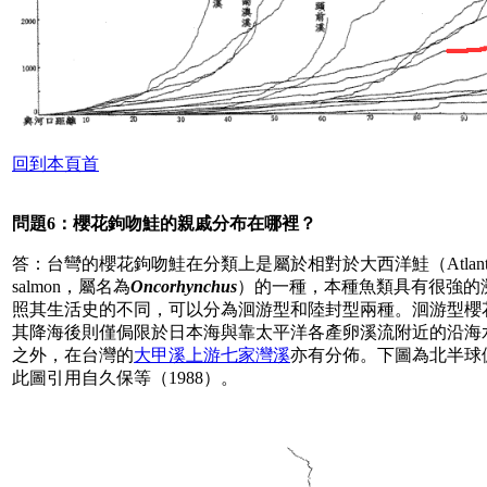
回到本頁首
問題6：櫻花鉤吻鮭的親戚分布在哪裡？
答：台彎的櫻花鉤吻鮭在分類上是屬於相對於大西洋鮭（Atlantic 
salmon，屬名為
Oncorhynchus
）的一種，本種魚類具有很強的
照其生活史的不同，可以分為洄游型和陸封型兩種。洄游型櫻
其降海後則僅侷限於日本海與靠太平洋各產卵溪流附近的沿海
之外，在台灣的
大甲溪上游七家灣溪
亦有分佈。下圖為北半球
此圖引用自久保等（1988）。