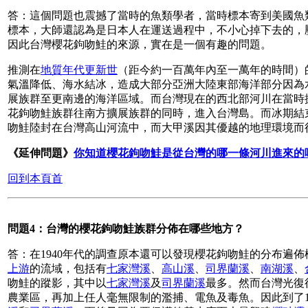
答：這個問題也震撼了當時的魚類學者，當時標本寄到美國魚
標本，大師還認為是日本人在運送過程中，不小心掉下去的，
因此台灣櫻花鉤吻鮭的來源，實在是一個有趣的問題。
推測在
地質年代更新世
（距今約一百萬年內至一萬年的時間）
氣溫降低、海水結冰，造成大部分亞洲大陸東部海洋部分因為
展族群至更南邊的海洋區域。而台灣現在的西北部河川在當時
花鉤吻鮭族群往南方擴展族群的同時，進入台灣島。而冰期結
吻鮭陸封在台灣高山河流中，而大甲溪因其優越的地理環境而
《延伸問題》
你知道櫻花鉤吻鮭是從台灣的哪一條河川進來的
回到本頁首
問題4：台灣的櫻花鉤吻鮭族群分佈在哪些地方？
答：在1940年代的調查原本還可以發現櫻花鉤吻鮭的分布遍
上游
的流域，包括有
七家灣溪
、
高山溪
、
司界蘭溪
、
南湖溪
、
吻鮭的蹤影，其中以
七家灣溪
及
司界蘭溪
最多。然而台灣光復
農業區，再加上任人毫無限制的濫捕、電魚及毒魚。因此到了1