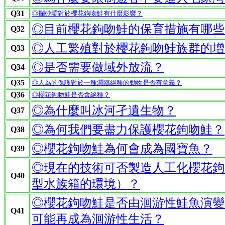
Q31
◎攔砂壩對於櫻花鉤吻鮭有什麼影響？
◎目前櫻花鉤吻鮭的保育措施有哪些
Q32
◎人工繁殖對於櫻花鉤吻鮭族群的增
Q33
◎是否需要做域外放流？
Q34
Q35
◎人為的保護對於一種瀕臨絕種的動物是否有意義？
Q36
◎櫻花鉤吻鮭是否會絕種？
◎為什麼叫冰河孑遺生物？
Q37
◎為何我們要盡力保護櫻花鉤吻鮭？
Q38
◎櫻花鉤吻鮭為何會成為國寶魚？
Q39
◎現在的技術可否製造人工化櫻花鉤
Q40
型水族箱的環境）？
◎櫻花鉤吻鮭是否由洄游性鮭魚演變
Q41
可能再成為洄游性生活？