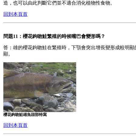
造，也可以由此判斷它們並不適合消化植物性食物。
回到本頁首
問題11：櫻花鉤吻鮭繁殖的時候嘴巴會變形嗎？
答：雄的櫻花鉤吻鮭在繁殖時，下顎會突出增長變形成較明顯
顯。
櫻花鉤吻鮭雄魚頭部特寫
回到本頁首