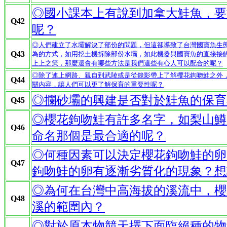
◎國小課本上有說到加拿大鮭魚，要
Q42
呢？
◎人們建立了水壩解決了部份的問題，但這卻導致了台灣國寶魚生
Q43
為的方式，如用挖土機拆除部份水壩，如此機器與國寶魚的直接接
上上之策，那麼還會有哪些方法是我們這些有心人可以配合的呢？
◎除了連上網路、親自到武陵或是從錄影帶上了解櫻花鉤吻鮭之外
Q44
關內容，讓人們可以更了解保育的重要性呢？
◎攔砂壩的興建是否對於鮭魚的保育
Q45
◎櫻花鉤吻鮭有許多名字，如梨山鱒
Q46
命名那個是最合適的呢？
◎何種因素可以決定櫻花鉤吻鮭的卵
Q47
鉤吻鮭的卵有逐漸劣質化的現象？想
◎為何在台灣中高海拔的溪流中，櫻
Q48
溪的範圍內？
◎對於原本物競天擇下面臨絕種的物