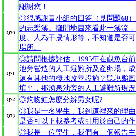
謝謝您！
◎很感謝貴小組的回答（見
問題68
）
的志樂溪。攤開地圖來看此一溪流，
Q70
度、人為干擾情形等，不知道是否可
場所。
◎請問根據評估，1995年在觀魚台前
池旁營造的人工避難所及產卵場，成
Q71
還有其他的棲地改善設施？聽說颱風
填平，那湧泉池旁的人工避難所現況
◎鉤吻鮭怎麼分辨男女呢?
Q72
◎我是一名學生，我到這裡來的理由
Q73
是否可以下載參考或引用於自己的作
◎我是一位學生，我們有一個報告主