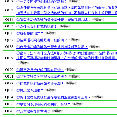
Q182
◎一定要問櫻花鉤吻鮭的問題嗎？
◎為什麼今年魚群數量突然暴增啊？是因為量測技術的進步？還是因
Q183
加固然令人欣喜，但突然倍數的增加，不禁讓人好奇其中的原因。
Q184
◎請問櫻花鉤吻鮭的構造是什麼？能給我圖片嗎？
Q185
◎為什麼會叫櫻花鉤吻鮭？
Q186
◎最有趣的地方？
Q187
◎請問櫻花鉤吻鮭是哪一類的啊？
Q188
◎台灣櫻花鉤吻鮭為什麼會被稱為陸封型魚類？
◎復育方法？有什麼方法可以不讓櫻花鉤吻鮭瀕絕種？ 請問櫻花鉤
法可以不讓櫻花鉤吻鮭瀕絕種？在台灣的櫻花鉤吻鮭即將瀕臨絕種
Q189
Q190
◎溫室效應造成的問題有哪些？
Q191
◎我想問鮭魚的交配方式是怎樣？
Q192
◎櫻花鉤吻鮭做愛如何達高潮？
Q193
◎要怎麼保護牠？
Q194
◎為什麼櫻花鉤吻鮭生存環境的溫度會逐年上升？
Q195
◎要如何保護瀕臨絕種的動、植物？
Q196
◎台灣黑熊復育方法？