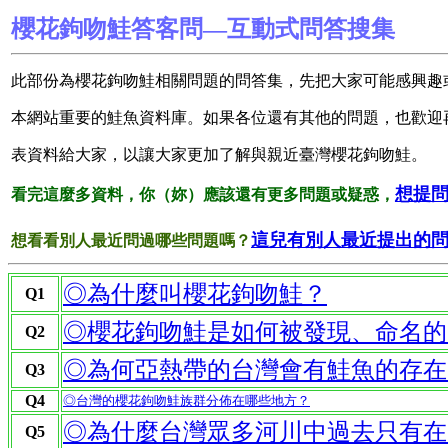
櫻花鉤吻鮭答客問—互動式問答搜集
此部份為櫻花鉤吻鮭相關問題的問答集，先把大家可能感興趣
本網站重要的鮭魚資料庫。如果各位還有其他的問題，也歡迎
表資料給大家，以讓大家更加了解與親近臺灣櫻花鉤吻鮭。
想提
看完這麼多資料，你（妳）應該還有更多問題或疑惑，
這兒有別人最近提出的問
想看看別人最近問過哪些問題嗎？
◎為什麼叫櫻花鉤吻鮭？
Q1
◎櫻花鉤吻鮭是如何被發現、命名的
Q2
◎為何亞熱帶的台灣會有鮭魚的存在
Q3
Q4
◎台灣的櫻花鉤吻鮭族群分佈在哪些地方？
◎為什麼台灣眾多河川中過去只有在
Q5