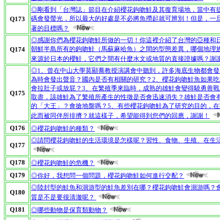
◎剛看到「台灣誌」節目在介紹櫻花鉤吻鮭及其復育場地，當中有
碼會發螢光，所以最大的好處是不必將魚撈起就可辨別！但是，一
Q173
著的目標嗎？
◎感謝你們為櫻花鉤吻鮭所做的一切！你這裡介紹了台灣的亞種和
朝鮮半島所有的鉤吻鮭（馬蘇麻哈魚）之間的型態差異，哪個地理
Q174
來源於日本的櫻鮭，它們之間有什麼水文或地質的直接證據嗎？謝
◎1、曾在中山大學莫顯蕎教授演講會中聽到，許多海底生物都會
為時會發出聲音？國內是否有相關的研究？2、櫻花鉤吻鮭魚如果
會拉肚子或放屁？3、在繁殖季來臨時，成熟的雄鮭會變得驍勇善戰
Q175
取盡，該雄鮭為了繁殖所產生的性徵是否會迅速消失？雄鮭是否會
的「大王」？會搶地盤嗎？5、有些櫻花鉤吻鮭為了研究的目的，
此而被同伴所排擠？就這樣子，希望能得到您們的回應，謝謝！
Q176
◎櫻花鉤吻鮭的種類？
◎請問櫻花鉤吻鮭的生活環境是怎樣呢？習性、食物、生殖、在生
Q177
Q178
◎櫻花鉤吻鮭的危機？
Q179
◎你好，我想問一個問題，櫻花鉤吻鮭如何進行交配？
◎陸封型的鮭魚和洄游型的鮭魚差別在哪？櫻花鉤吻鮭會洄游嗎？
Q180
質是不是要很清澈呢？
Q181
◎哪些動物是保育類動物？