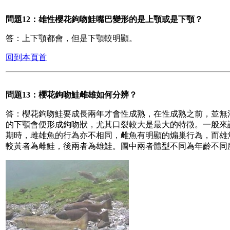
問題12：雄性櫻花鉤吻鮭嘴巴變形的是上顎或是下顎？
答：上下顎都會，但是下顎較明顯。
回到本頁首
問題13：櫻花鉤吻鮭雌雄如何分辨？
答：櫻花鉤吻鮭要成長兩年才會性成熟，在性成熟之前，並無
的下顎會便形成鉤吻狀，尤其口裂較大是最大的特徵。一般來
期時，雌雄魚的行為亦不相同，雌魚有明顯的煽巢行為，而雄
較黃者為雌鮭，後兩者為雄鮭。圖中兩者體型不同為年齡不同